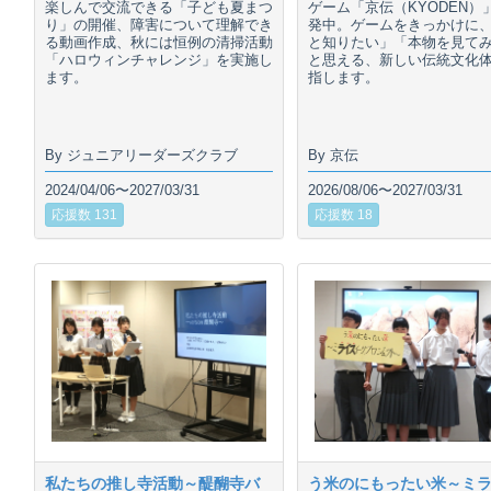
楽しんで交流できる「子ども夏まつ
ゲーム「京伝（KYODEN）
り」の開催、障害について理解でき
発中。ゲームをきっかけに
る動画作成、秋には恒例の清掃活動
と知りたい」「本物を見て
「ハロウィンチャレンジ」を実施し
と思える、新しい伝統文化
ます。
指します。
By ジュニアリーダーズクラブ
By 京伝
2024/04/06〜2027/03/31
2026/08/06〜2027/03/31
応援数 131
応援数 18
私たちの推し寺活動～醍醐寺バ
う米のにもったい米～ミ